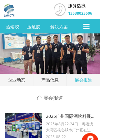
服务热线
首页
13538023506
关于同德
끀
热熔胶
压敏胶
解决方案
热熔胶
压敏胶
解决方案
新闻中心
企业动态
产品信息
展会报道
客户服务
展会报道
ꀇ
展会报道
2025广州国际酒饮料展，同德已就位！
在线留言
2025年8月22-24日，粤港澳
大湾区核心城市广州正在进行
联系我们
一场行业盛宴——BLFAasia2
2025-08-22
167
넶