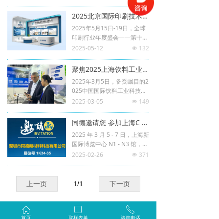
025广州国际酒饮料制造设备
及液态加工技术展览会。在这
2025北京国际印刷技术展CHINA PRINT即将启幕，同德热熔胶带你提前看！
场聚焦酒、饮料生产制造灌装
2025年5月15日-19日，全球
技术与液态食品加工包装的国
印刷行业年度盛会——第十一
际性盛会上，深圳市同德新材
届北京国际印刷技术展览会
2025-05-12
132
料科技有限公司，为行业和客
넶
（CHINA PRINT 2025）将在
户带来创新的热熔胶解决方
北京中国国际展览中心（顺义
案。
聚焦2025上海饮料工业展，同德热熔胶食品包装应用场景大揭秘！
馆）和首都国际会展中心盛大
2025年3月5日，备受瞩目的2
举办。作为中国印刷行业的
025中国国际饮料工业科技展
“风向标”，本届展会以 “携手
览会在上海新国际博览中心N
2025-03-05
149
四十载，共铸大未来” 为主
넶
1-N3馆盛大开幕。此次展会
题，吸引了来自25个国家和地
作为饮料行业一年一度的顶级
区的1300余家参展商，预计
同德邀请您 参加上海C BST国际饮料展
盛会，吸引了来自全球20多个
将迎来20 万人次专业观众。
2025 年 3 月 5 - 7 日，上海新
国家和地区近 300 家展商踊
深圳同德新材料科技有限公司
国际博览中心 N1 - N3 馆，将
跃参与。
将携多款环保热熔胶产品亮
迎来一场饮料行业的年度盛会
2025-02-26
371
넶
相。
——2025 中国国际饮料工业
科技展览会(CBST)。同德邀请
您参加，我们的展位号是K13
上一页
1
/
1
下一页
4-35，欢迎莅临。
ꀇ
ꁂ
ꂅ
首页
取样表单
咨询电话